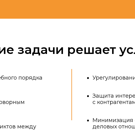
 задачи решает услуга
о порядка
Урегулирование преддого
Защита интересов компан
ным
с контрагентами
Минимизация судебных и
в между
деловых отношений
Сокращение сроков разр
 необходима услуга