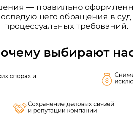
исключения су
Сохранение деловых связей
и репутации компании
Стоимость услуг
тся индивидуально после анализа
ости спора, объема требуемых работ
торон.
 услуг в рамках сопр