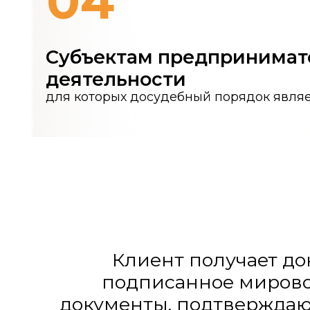
Ч
Клиент получает докум
подписанное мировое со
документы, подтверждающие
достижения соглашен
документацию для посл
пр
Поч
Специализация на коммерческих сп