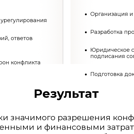
начимого разрешения конфликта
ми и финансовыми затратами. Л
ета документов, необходимого дл
в судебные инстанции с полным 
е споров является не только проц
ективным инструментом защиты би
низованный претензионный порядо
атые сроки, избегая продолжител
ними репутационных и финансовых
ают профессиональное сопровожде
ра.
Записаться на консультацию