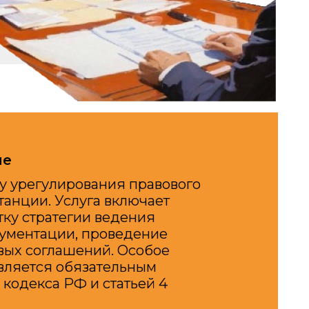
ования правового
луга включает
гии ведения
, проведение
ений. Особое
бязательным
Ф и статьей 4