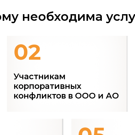
02
0
Участникам
Комп
столкну
корпоративных
обязател
конфликтов в ООО и АО
05
Бизнесу
ской
ценящему деловую репутацию
партнерские отношения
обязательным