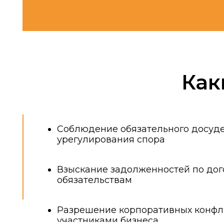
Какие
Соблюдение обязательного досудебног
урегулирования спора
Взыскание задолженностей по договор
обязательствам
Разрешение корпоративных конфликто
участниками бизнеса
Кому