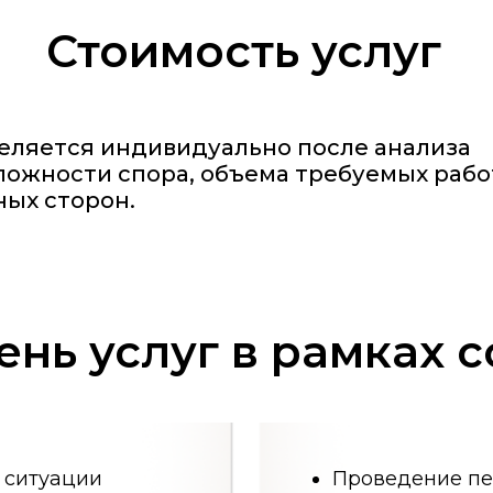
ации
Проведение переговоров 
Организация и проведен
улирования
Разработка проектов мир
тветов
Юридическое сопровожде
подписания соглашений
онфликта
Подготовка документов д
ентации
соглашения
Результат