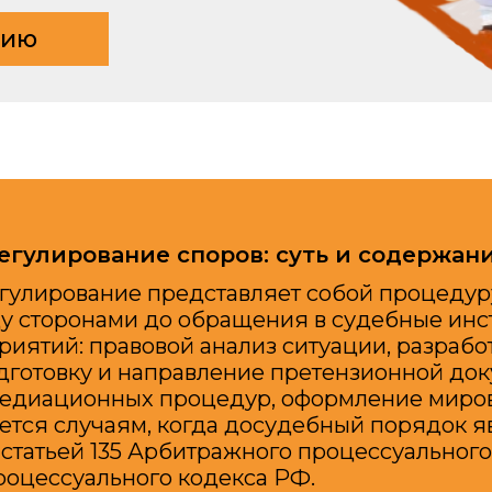
ирование споров: суть и содержание
ование представляет собой процедуру урегулир
ронами до обращения в судебные инстанции. Ус
: правовой анализ ситуации, разработку страте
овку и направление претензионной документации
ционных процедур, оформление мировых соглаш
случаям, когда досудебный порядок является о
тьей 135 Арбитражного процессуального кодекса Р
суального кодекса РФ.