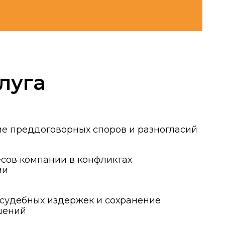
ворных споров и разногласий
ии в конфликтах
здержек и сохранение
ешения конфликтной ситуации