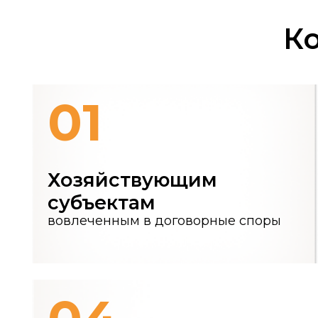
01
Хозяйствующим
субъектам
вовлеченным в договорные споры
04
Субъектам предприниматель
деятельности
для которых досудебный порядок является 