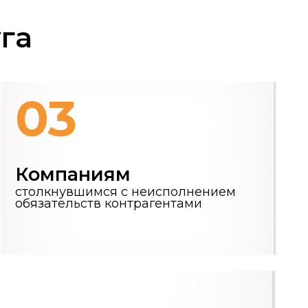
3
аниям
вшимся с неисполнением
ьств контрагентами
 и долгосрочные