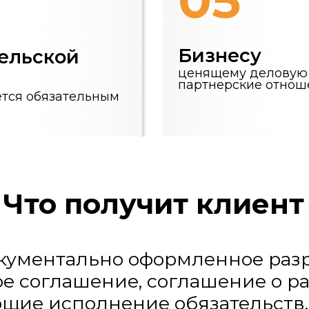
то получит клиент
ентально оформленное разрешение
глашение, соглашение о расторже
 исполнение обязательств. В случ
ия — правильно оформленную пре
едующего обращения в суд с собл
оцессуальных требований.
ему выбирают нас?
Снижение финан
орах и