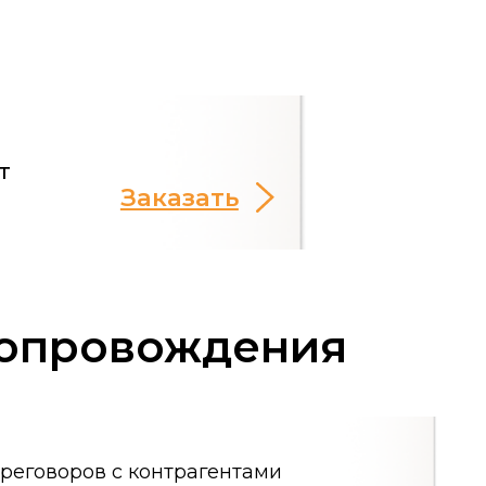
с контрагентами
ие медиационных процедур
овых соглашений
ние процедуры
ля суда при недостижении