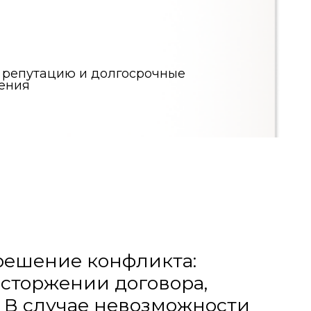
 конфликта:
нии договора,
ае невозможности
тензионную
юдением всех
совых потерь за счет