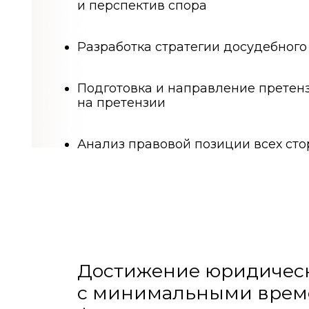
Достижение юридически з
с минимальными временны
формирование полного пак
эффективного обращения 
досудебного порядка.
Досудебное урегулировани
необходимостью, но и эфф
интересов. Грамотно орга
разрешать конфликты в сж
процессов и связанных с 
Наши эксперты обеспечив
этапах урегулирования спо