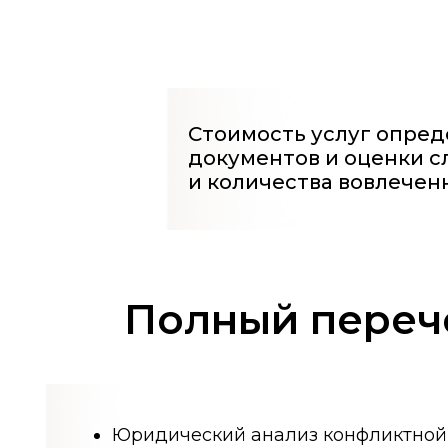
Юридический анализ конфликтной ситу
и перспектив спора
Разработка стратегии досудебного урег
Подготовка и направление претензий, о
на претензии
Анализ правовой позиции всех сторон к
Правовая экспертиза договорной докум