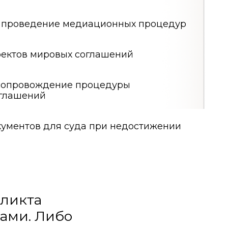
ибо
я последующего
соблюдением
ессуальной
знес-
к позволяет
ьных судебных
 издержек.
ние на всех